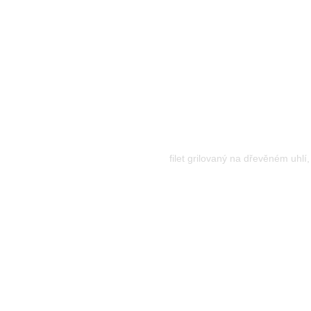
Pražma královska
695,00
р.
filet grilovaný na dřevěném uhli