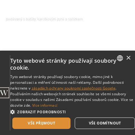
545,00
р.
podávaný s batáty, karotkovým pyré a salátkem
×
Tyto webové stránky používají soubory
cookie.
ENGLISH
Tyto webové stránky používají soubory cookie, mimo jiné k
personalizaci a měření účinnosti naší reklamy. Další podrobnosti
CZECH
naleznete v
zásadách ochrany soukromí společnosti Google
.
Používáním našich webových stránek souhlasíte se všemi soubory
cookie v souladu s našimi Zásadami používání souborů cookie. Více se
dozvíte zde.
Více informací
ZOBRAZIT PODROBNOSTI
VŠE PŘIJMOUT
VŠE ODMÍTNOUT