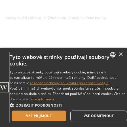
545,00
р.
syrová hovězí svíčková, lanýžová pasta, česnek, opečené topinky
×
Tyto webové stránky používají soubory
cookie.
ENGLISH
Tyto webové stránky používají soubory cookie, mimo jiné k
personalizaci a měření účinnosti naší reklamy. Další podrobnosti
CZECH
naleznete v
zásadách ochrany soukromí společnosti Google
.
Používáním našich webových stránek souhlasíte se všemi soubory
cookie v souladu s našimi Zásadami používání souborů cookie. Více se
dozvíte zde.
Více informací
ZOBRAZIT PODROBNOSTI
VŠE PŘIJMOUT
VŠE ODMÍTNOUT