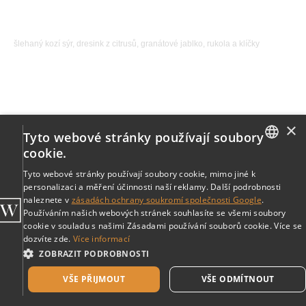
325,00
р.
šlehaný kozí sýr, dresink z citrusů, granátové jablko, rukola a klíčky
×
Tyto webové stránky používají soubory
cookie.
ENGLISH
Tyto webové stránky používají soubory cookie, mimo jiné k
personalizaci a měření účinnosti naší reklamy. Další podrobnosti
CZECH
naleznete v
zásadách ochrany soukromí společnosti Google
.
Používáním našich webových stránek souhlasíte se všemi soubory
cookie v souladu s našimi Zásadami používání souborů cookie. Více se
dozvíte zde.
Více informací
ZOBRAZIT PODROBNOSTI
VŠE PŘIJMOUT
VŠE ODMÍTNOUT