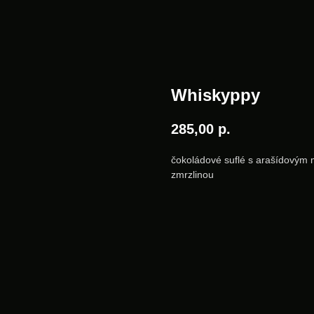
Whiskyppy
285,00
р.
čokoládové suflé s arašídový
zmrzlinou