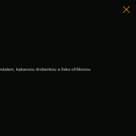
m máslem, kakaovou drobenkou a lísko-oříškovou