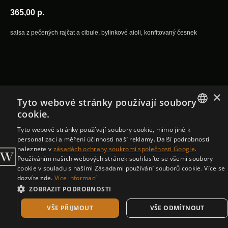
365,00
р.
salsa z pečených rajčat a cibule, bylinkové aioli, konfitovaný česnek
×
Tyto webové stránky používají soubory
cookie.
ENGLISH
Tyto webové stránky používají soubory cookie, mimo jiné k
personalizaci a měření účinnosti naší reklamy. Další podrobnosti
CZECH
naleznete v
zásadách ochrany soukromí společnosti Google
.
Používáním našich webových stránek souhlasíte se všemi soubory
cookie v souladu s našimi Zásadami používání souborů cookie. Více se
dozvíte zde.
Více informací
ZOBRAZIT PODROBNOSTI
VŠE PŘIJMOUT
VŠE ODMÍTNOUT