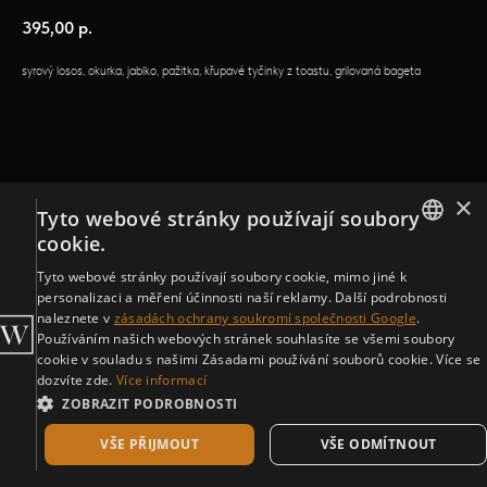
395,00
р.
syrový losos, okurka, jablko, pažitka, křupavé tyčinky z toastu, grilovaná bageta
×
Tyto webové stránky používají soubory
cookie.
ENGLISH
Tyto webové stránky používají soubory cookie, mimo jiné k
personalizaci a měření účinnosti naší reklamy. Další podrobnosti
CZECH
naleznete v
zásadách ochrany soukromí společnosti Google
.
Používáním našich webových stránek souhlasíte se všemi soubory
cookie v souladu s našimi Zásadami používání souborů cookie. Více se
dozvíte zde.
Více informací
ZOBRAZIT PODROBNOSTI
VŠE PŘIJMOUT
VŠE ODMÍTNOUT